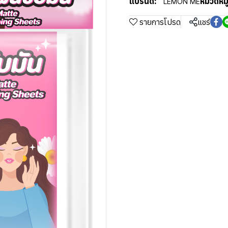
แบรนด์:
หมวดหมู่
LEMON ME
รายการโปรด
แชร์