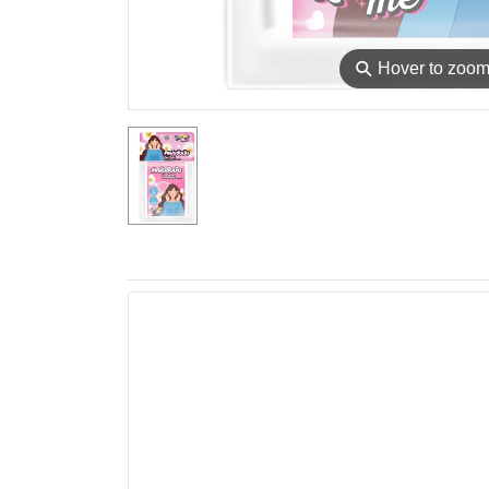
⚲
Hover to zoo