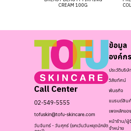
CREAM 100G
COL
ข้อมูล
องค์ก
ประวัติบริษั
วิสัยทัศน์
Call Center
พันธกิจ
แบรนด์สินค
02-549-5555
เพจหลักของ
tofuskin@tofu-skincare.com
หน้าร้าน/ผู้จ
วันจันทร์ - วันศุกร์ (ยกเว้นวันหยุดนักขัต
จำหน่าย
ฤกษ์)