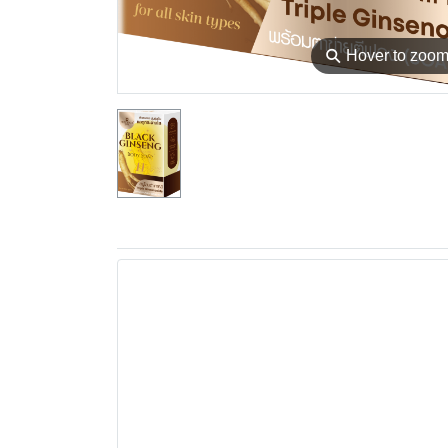
⚲
Hover to zoo